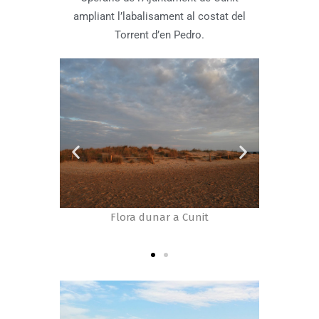
ampliant l’labalisament al costat del
Torrent d’en Pedro.
nit
Ampliació de l’abalisament de la platja
F
de Llevant de Cunit