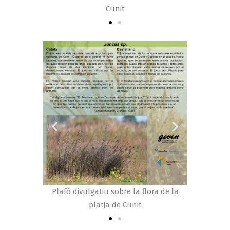
Cunit
flora de la
Plafò divulgatiu sobre la flora de la
Plafò div
platja de Cunit