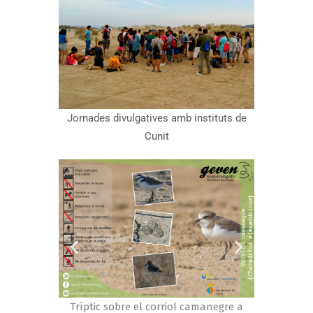
Jornades divulgatives amb instituts de
Cunit
camanegre a
Tríptic sobre el corriol camanegre a
Tríptic s