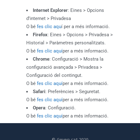
Internet Explorer
: Eines > Opcions
d’internet > Privadesa
O bé
fes clic aqu
í per a més informació.
Firefox
: Eines > Opcions > Privadesa >
Historial > Paràmetres personalitzats.
O bé
fes clic aquí
per a més informació.
Chrome
: Configuració > Mostra la
configuració avançada > Privadesa >
Configuració del contingut.
O bé
fes clic aquí
per a més informació.
Safari
: Preferències > Seguretat.
O bé
fes clic aquí
per a més informació.
Opera
: Configuració.
O bé
fes clic aquí
per a més informació.
© Geven.cat 2020