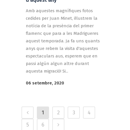
d’aquest any
Amb aquestes magnífiques fotos
cedides per Juan Minet, il·lustrem la
notícia de la presència del primer
flamenc que para a les Madrigueres
aquest temporada. Ja fa uns quants
anys que rebem la visita d'aquestes
espectaculars aus, esperem que en
passi algún algun altre durant
aquesta migració! Si...
06 setembre, 2020
1
2
3
4
5
6