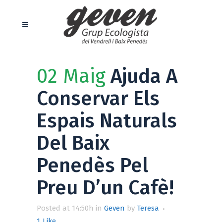
02 Maig
Ajuda A
Conservar Els
Espais Naturals
Del Baix
Penedès Pel
Preu D’un Cafè!
Posted at 14:50h
in
Geven
by
Teresa
1
Like