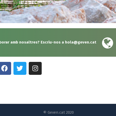
aborar amb nosaltres? Escriu-nos a
hola@geven.cat
© Geven.cat 2020