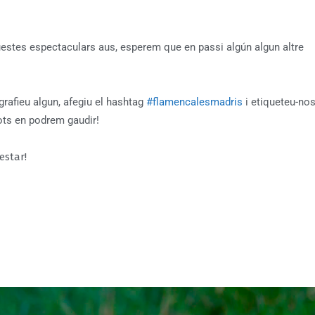
uestes espectaculars aus, esperem que en passi algún algun altre
rafieu algun, afegiu el hashtag
#flamencalesmadris
i etiqueteu-no
ots en podrem gaudir!
estar!