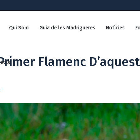
Qui Som
Guia de les Madrigueres
NotÍcies
F
Primer Flamenc D’aquest
acte
s