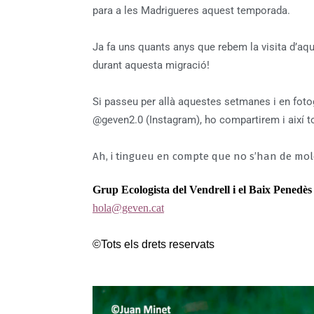
para a les Madrigueres aquest temporada.
Ja fa uns quants anys que rebem la visita d’aq
durant aquesta migració!
Si passeu per allà aquestes setmanes i en fotog
@geven2.0 (Instagram), ho compartirem i així t
Ah, i tingueu en compte que no s’han de mol
Grup Ecologista del Vendrell i el Baix Penedès
hola@geven.cat
©Tots els drets reservats