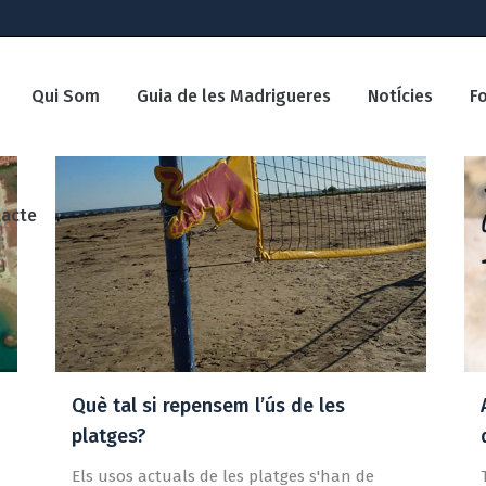
Qui Som
Guia de les Madrigueres
NotÍcies
F
acte
Què tal si repensem l’ús de les
platges?
Els usos actuals de les platges s'han de