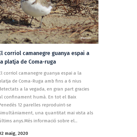
El corriol camanegre guanya espai a
la platja de Coma-ruga
El corriol camanegre guanya espai a la
platja de Coma-Ruga amb fins a 6 nius
detectats a la vegada, en gran part gracies
al confinament humà. En tot el Baix
Penedès 12 parelles reproduint-se
simultàniament, una quantitat mai vista als
últims anys.Més informació sobre el...
02 maig, 2020