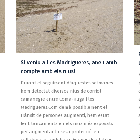
Si veniu a Les Madrigueres, aneu amb
compte amb els nius!
Durant el seguiment d'aquestes setmanes
hem detectat diversos nius de corriol
camanegre entre Coma-Ruga i les
Madrigueres.Com demà possiblement el
trànsit de persones augmenti, hem estat
fent tancaments en els nius més exposats
per augmentar la seva protecció, en
col·laboració amb les regidories de platges...