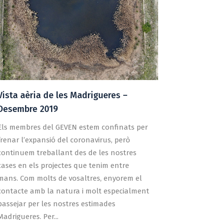
Vista aèria de les Madrigueres –
Desembre 2019
Els membres del GEVEN estem confinats per
frenar l’expansió del coronavirus, però
continuem treballant des de les nostres
cases en els projectes que tenim entre
mans. Com molts de vosaltres, enyorem el
contacte amb la natura i molt especialment
passejar per les nostres estimades
Madrigueres. Per...